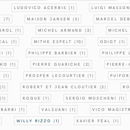
LUDOVICO ACERBIS
(1)
LUIGI MASSO
ES
(7)
MAISON JANSEN
(3)
MARCEL DE
ABROL
(1)
MICHEL ARMAND
(3)
MICHEL
OCAL
(1)
MITHE ESPELT
(10)
ODIOT
(1)
EI
(1)
PHILIPPE BARBIER
(1)
PHILIPPE
NKO
(1)
PIERRE GUARICHE
(2)
PIERRE-
M
(1)
PROSPER LECOURTIER
(1)
PUIFO
S
(1)
ROBERT ET JEAN CLOUTIER
(2)
RO
N
(1)
ROQUE
(1)
SERGIO MOSCHENI
(1)
 BARBI
(1)
VALSUANI
(1)
VICO MAGIST
)
WILLY RIZZO
(1)
XAVIER FÉAL
(1)