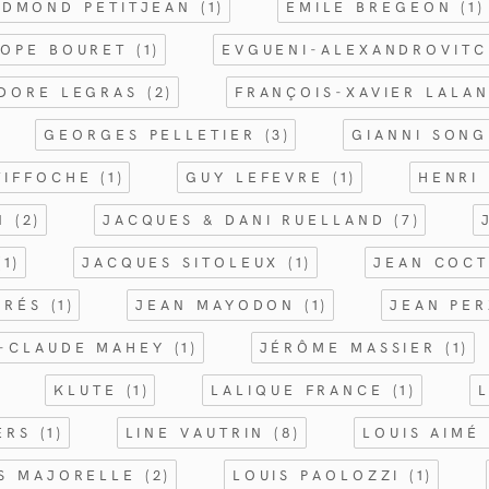
EDMOND PETITJEAN
(1)
EMILE BREGEON
(1)
ROPE BOURET
(1)
EVGUENI-ALEXANDROVIT
ODORE LEGRAS
(2)
FRANÇOIS-XAVIER LALA
GEORGES PELLETIER
(3)
GIANNI SON
TIFFOCHE
(1)
GUY LEFEVRE
(1)
HENRI
EN
(2)
JACQUES & DANI RUELLAND
(7)
(1)
JACQUES SITOLEUX
(1)
JEAN COC
PRÉS
(1)
JEAN MAYODON
(1)
JEAN PE
-CLAUDE MAHEY
(1)
JÉRÔME MASSIER
(1)
KLUTE
(1)
LALIQUE FRANCE
(1)
IERS
(1)
LINE VAUTRIN
(8)
LOUIS AIMÉ
IS MAJORELLE
(2)
LOUIS PAOLOZZI
(1)