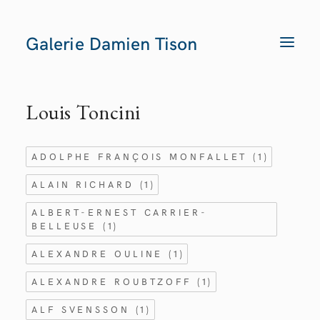
Galerie Damien Tison
T
O
G
G
L
E
Louis Toncini
N
A
V
I
G
ADOLPHE FRANÇOIS MONFALLET
(1)
A
T
I
ALAIN RICHARD
(1)
O
N
ALBERT-ERNEST CARRIER-
BELLEUSE
(1)
ALEXANDRE OULINE
(1)
ALEXANDRE ROUBTZOFF
(1)
ALF SVENSSON
(1)