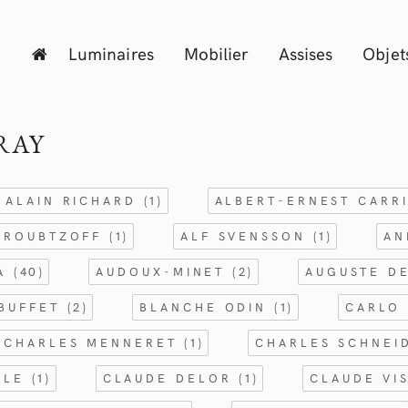
Luminaires
Mobilier
Assises
Objet
ERAY
ALAIN RICHARD
(1)
ALBERT-ERNEST CARR
 ROUBTZOFF
(1)
ALF SVENSSON
(1)
AN
RA
(40)
AUDOUX-MINET
(2)
AUGUSTE D
 BUFFET
(2)
BLANCHE ODIN
(1)
CARLO 
CHARLES MENNERET
(1)
CHARLES SCHNE
FLE
(1)
CLAUDE DELOR
(1)
CLAUDE VI