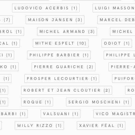
LUDOVICO ACERBIS
(1)
LUIGI MASSO
ES
(7)
MAISON JANSEN
(3)
MARCEL DE
ABROL
(1)
MICHEL ARMAND
(3)
MICHEL
OCAL
(1)
MITHE ESPELT
(10)
ODIOT
(1)
EI
(1)
PHILIPPE BARBIER
(1)
PHILIPPE
NKO
(1)
PIERRE GUARICHE
(2)
PIERRE-
M
(1)
PROSPER LECOURTIER
(1)
PUIFO
S
(1)
ROBERT ET JEAN CLOUTIER
(2)
RO
N
(1)
ROQUE
(1)
SERGIO MOSCHENI
(1)
 BARBI
(1)
VALSUANI
(1)
VICO MAGIST
)
WILLY RIZZO
(1)
XAVIER FÉAL
(1)