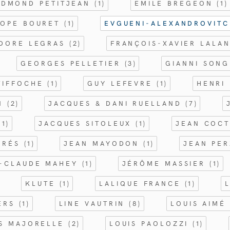
EDMOND PETITJEAN
(1)
EMILE BREGEON
(1)
ROPE BOURET
(1)
EVGUENI-ALEXANDROVIT
ODORE LEGRAS
(2)
FRANÇOIS-XAVIER LALA
GEORGES PELLETIER
(3)
GIANNI SON
TIFFOCHE
(1)
GUY LEFEVRE
(1)
HENRI
EN
(2)
JACQUES & DANI RUELLAND
(7)
(1)
JACQUES SITOLEUX
(1)
JEAN COC
PRÉS
(1)
JEAN MAYODON
(1)
JEAN PE
-CLAUDE MAHEY
(1)
JÉRÔME MASSIER
(1)
KLUTE
(1)
LALIQUE FRANCE
(1)
IERS
(1)
LINE VAUTRIN
(8)
LOUIS AIMÉ
IS MAJORELLE
(2)
LOUIS PAOLOZZI
(1)