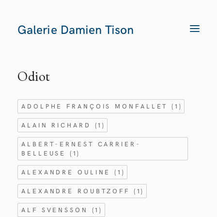
Galerie Damien Tison
T
O
G
G
L
E
Odiot
N
A
V
I
G
ADOLPHE FRANÇOIS MONFALLET
(1)
A
T
I
ALAIN RICHARD
(1)
O
N
ALBERT-ERNEST CARRIER-
BELLEUSE
(1)
ALEXANDRE OULINE
(1)
ALEXANDRE ROUBTZOFF
(1)
ALF SVENSSON
(1)