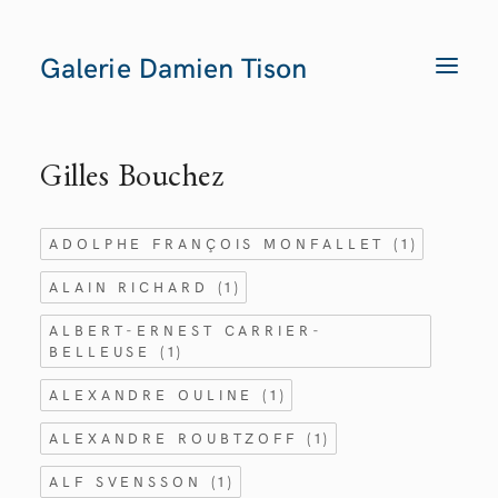
Galerie Damien Tison
T
O
G
G
L
E
Gilles Bouchez
N
A
V
I
G
ADOLPHE FRANÇOIS MONFALLET
(1)
A
T
I
ALAIN RICHARD
(1)
O
N
ALBERT-ERNEST CARRIER-
BELLEUSE
(1)
ALEXANDRE OULINE
(1)
ALEXANDRE ROUBTZOFF
(1)
ALF SVENSSON
(1)