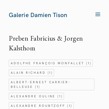
Galerie Damien Tison
T
O
G
G
L
E
Preben Fabricius & Jorgen
N
A
V
Kalsthom
I
G
A
T
I
ADOLPHE FRANÇOIS MONFALLET
(1)
O
N
ALAIN RICHARD
(1)
ALBERT-ERNEST CARRIER-
BELLEUSE
(1)
ALEXANDRE OULINE
(1)
ALEXANDRE ROUBTZOFF
(1)