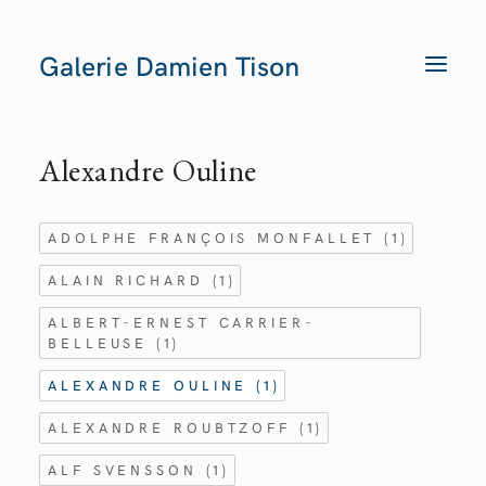
Galerie Damien Tison
T
O
G
G
L
E
Alexandre Ouline
N
A
V
I
G
ADOLPHE FRANÇOIS MONFALLET
(1)
A
T
I
ALAIN RICHARD
(1)
O
N
ALBERT-ERNEST CARRIER-
BELLEUSE
(1)
ALEXANDRE OULINE
(1)
ALEXANDRE ROUBTZOFF
(1)
ALF SVENSSON
(1)