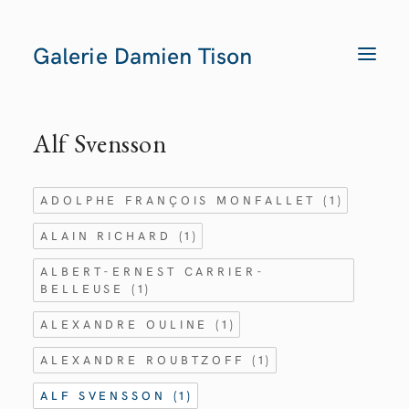
Galerie Damien Tison
T
O
G
G
L
E
Alf Svensson
N
A
V
I
G
ADOLPHE FRANÇOIS MONFALLET
(1)
A
T
I
ALAIN RICHARD
(1)
O
N
ALBERT-ERNEST CARRIER-
BELLEUSE
(1)
ALEXANDRE OULINE
(1)
ALEXANDRE ROUBTZOFF
(1)
ALF SVENSSON
(1)