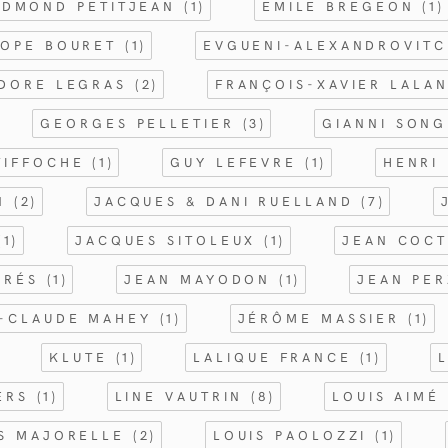
EDMOND PETITJEAN
(1)
EMILE BREGEON
(1)
ROPE BOURET
(1)
EVGUENI-ALEXANDROVIT
ODORE LEGRAS
(2)
FRANÇOIS-XAVIER LALA
GEORGES PELLETIER
(3)
GIANNI SON
TIFFOCHE
(1)
GUY LEFEVRE
(1)
HENRI
EN
(2)
JACQUES & DANI RUELLAND
(7)
(1)
JACQUES SITOLEUX
(1)
JEAN COC
PRÉS
(1)
JEAN MAYODON
(1)
JEAN PE
-CLAUDE MAHEY
(1)
JÉRÔME MASSIER
(1)
KLUTE
(1)
LALIQUE FRANCE
(1)
IERS
(1)
LINE VAUTRIN
(8)
LOUIS AIMÉ
IS MAJORELLE
(2)
LOUIS PAOLOZZI
(1)