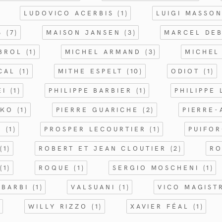
LUDOVICO ACERBIS
(1)
LUIGI MASSO
ES
(7)
MAISON JANSEN
(3)
MARCEL DE
ABROL
(1)
MICHEL ARMAND
(3)
MICHEL
OCAL
(1)
MITHE ESPELT
(10)
ODIOT
(1)
EI
(1)
PHILIPPE BARBIER
(1)
PHILIPPE
NKO
(1)
PIERRE GUARICHE
(2)
PIERRE-
M
(1)
PROSPER LECOURTIER
(1)
PUIFO
S
(1)
ROBERT ET JEAN CLOUTIER
(2)
RO
N
(1)
ROQUE
(1)
SERGIO MOSCHENI
(1)
 BARBI
(1)
VALSUANI
(1)
VICO MAGIST
)
WILLY RIZZO
(1)
XAVIER FÉAL
(1)