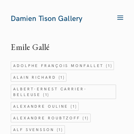
Damien Tison Gallery
T
O
G
G
L
E
Emile
Gallé
N
A
V
I
G
ADOLPHE FRANÇOIS MONFALLET
(1)
A
T
I
ALAIN RICHARD
(1)
O
N
ALBERT-ERNEST CARRIER-
BELLEUSE
(1)
ALEXANDRE OULINE
(1)
ALEXANDRE ROUBTZOFF
(1)
ALF SVENSSON
(1)