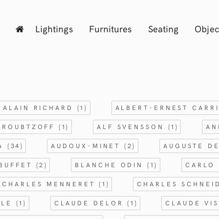
Lightings
Furnitures
Seating
Objec
ALAIN RICHARD
(1)
ALBERT-ERNEST CARR
 ROUBTZOFF
(1)
ALF SVENSSON
(1)
AN
RA
(34)
AUDOUX-MINET
(2)
AUGUSTE D
 BUFFET
(2)
BLANCHE ODIN
(1)
CARLO 
CHARLES MENNERET
(1)
CHARLES SCHNE
FLE
(1)
CLAUDE DELOR
(1)
CLAUDE VI