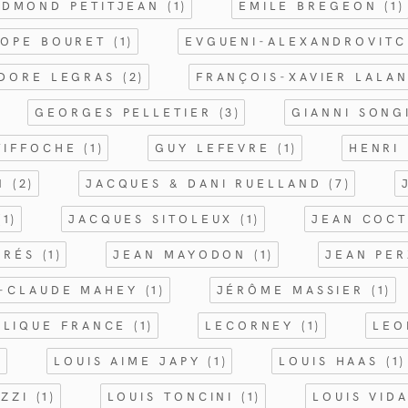
EDMOND PETITJEAN
(1)
EMILE BREGEON
(1)
ROPE BOURET
(1)
EVGUENI-ALEXANDROVIT
ODORE LEGRAS
(2)
FRANÇOIS-XAVIER LALA
GEORGES PELLETIER
(3)
GIANNI SON
TIFFOCHE
(1)
GUY LEFEVRE
(1)
HENRI
EN
(2)
JACQUES & DANI RUELLAND
(7)
(1)
JACQUES SITOLEUX
(1)
JEAN COC
PRÉS
(1)
JEAN MAYODON
(1)
JEAN PE
-CLAUDE MAHEY
(1)
JÉRÔME MASSIER
(1)
ALIQUE FRANCE
(1)
LECORNEY
(1)
LEO
)
LOUIS AIME JAPY
(1)
LOUIS HAAS
(1)
OZZI
(1)
LOUIS TONCINI
(1)
LOUIS VID