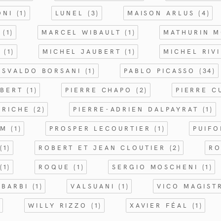
ONI
(1)
LUNEL
(3)
MAISON ARLUS
(4)
T
(1)
MARCEL WIBAULT
(1)
MATHURIN 
R
(1)
MICHEL JAUBERT
(1)
MICHEL RIV
OSVALDO BORSANI
(1)
PABLO PICASSO
(34)
MBERT
(1)
PIERRE CHAPO
(2)
PIERRE 
ARICHE
(2)
PIERRE-ADRIEN DALPAYRAT
(1)
OM
(1)
PROSPER LECOURTIER
(1)
PUIF
S
(1)
ROBERT ET JEAN CLOUTIER
(2)
RO
N
(1)
ROQUE
(1)
SERGIO MOSCHENI
(1)
 BARBI
(1)
VALSUANI
(1)
VICO MAGIST
)
WILLY RIZZO
(1)
XAVIER FÉAL
(1)