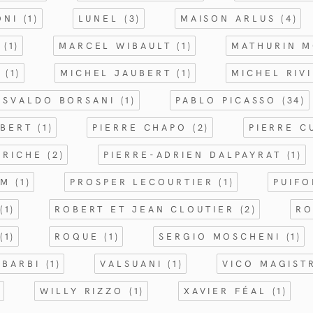
ONI
(1)
LUNEL
(3)
MAISON ARLUS
(4)
T
(1)
MARCEL WIBAULT
(1)
MATHURIN 
R
(1)
MICHEL JAUBERT
(1)
MICHEL RIV
OSVALDO BORSANI
(1)
PABLO PICASSO
(34)
MBERT
(1)
PIERRE CHAPO
(2)
PIERRE 
ARICHE
(2)
PIERRE-ADRIEN DALPAYRAT
(1)
OM
(1)
PROSPER LECOURTIER
(1)
PUIF
S
(1)
ROBERT ET JEAN CLOUTIER
(2)
RO
N
(1)
ROQUE
(1)
SERGIO MOSCHENI
(1)
 BARBI
(1)
VALSUANI
(1)
VICO MAGIST
)
WILLY RIZZO
(1)
XAVIER FÉAL
(1)