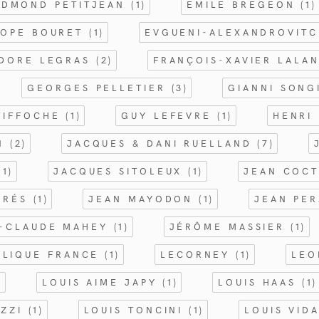
EDMOND PETITJEAN
(1)
EMILE BREGEON
(1)
ROPE BOURET
(1)
EVGUENI-ALEXANDROVIT
ODORE LEGRAS
(2)
FRANÇOIS-XAVIER LALA
GEORGES PELLETIER
(3)
GIANNI SON
TIFFOCHE
(1)
GUY LEFEVRE
(1)
HENRI
EN
(2)
JACQUES & DANI RUELLAND
(7)
(1)
JACQUES SITOLEUX
(1)
JEAN COC
PRÉS
(1)
JEAN MAYODON
(1)
JEAN PE
-CLAUDE MAHEY
(1)
JÉRÔME MASSIER
(1)
ALIQUE FRANCE
(1)
LECORNEY
(1)
LEO
)
LOUIS AIME JAPY
(1)
LOUIS HAAS
(1)
OZZI
(1)
LOUIS TONCINI
(1)
LOUIS VID