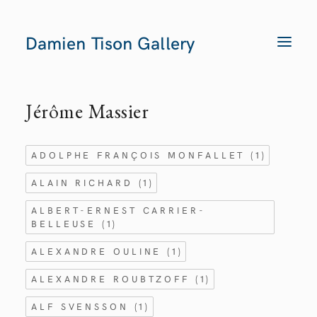
Damien Tison Gallery
T
O
G
G
L
E
Jérôme Massier
N
A
V
I
G
ADOLPHE FRANÇOIS MONFALLET
(1)
A
T
I
ALAIN RICHARD
(1)
O
N
ALBERT-ERNEST CARRIER-
BELLEUSE
(1)
ALEXANDRE OULINE
(1)
ALEXANDRE ROUBTZOFF
(1)
ALF SVENSSON
(1)