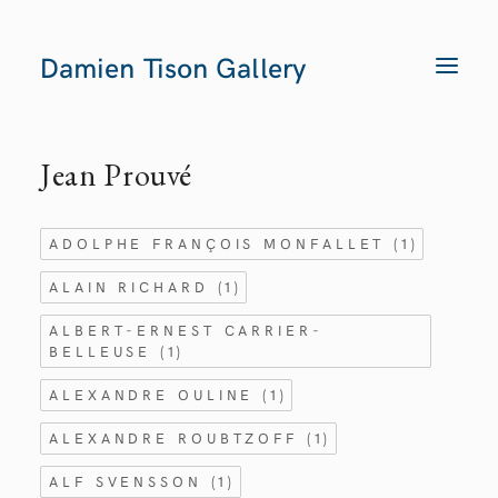
Damien Tison Gallery
T
O
G
G
L
E
Jean Prouvé
N
A
V
I
G
ADOLPHE FRANÇOIS MONFALLET
(1)
A
T
I
ALAIN RICHARD
(1)
O
N
ALBERT-ERNEST CARRIER-
BELLEUSE
(1)
ALEXANDRE OULINE
(1)
ALEXANDRE ROUBTZOFF
(1)
ALF SVENSSON
(1)