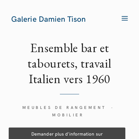
Galerie Damien Tison
T
O
G
G
L
E
Ensemble bar et
N
A
V
tabourets, travail
I
G
A
Italien vers
1960
T
I
O
N
MEUBLES DE RANGEMENT
-
MOBILIER
Demander plus d'information sur