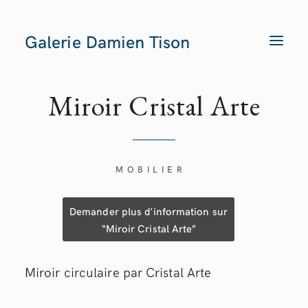
Galerie Damien Tison
T
O
G
G
L
E
Miroir Cristal
Arte
N
A
V
I
G
A
T
MOBILIER
I
O
N
Demander plus d'information sur
“Miroir Cristal Arte”
Miroir circulaire par Cristal Arte