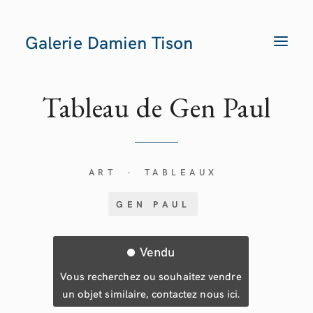
Galerie Damien Tison
T
O
G
G
L
E
Tableau de Gen
Paul
N
A
V
I
G
A
T
ART
TABLEAUX
-
I
O
N
GEN PAUL
Vendu
Vous recherchez ou souhaitez vendre
un objet similaire, contactez nous ici.