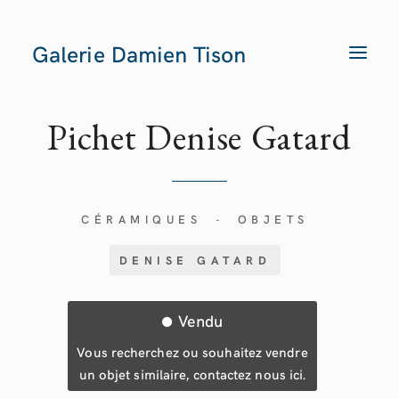
Galerie Damien Tison
T
O
G
G
L
E
Pichet Denise Gatard
N
A
V
I
G
A
T
CÉRAMIQUES
OBJETS
-
I
O
N
DENISE GATARD
Vendu
Vous recherchez ou souhaitez vendre
un objet similaire, contactez nous ici.