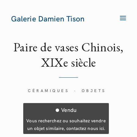
Galerie Damien Tison
T
O
G
G
L
E
Paire de vases Chinois,
N
A
V
XIXe siècle
I
G
A
T
I
O
N
CÉRAMIQUES
OBJETS
-
Vendu
Vous recherchez ou souhaitez vendre
un objet similaire, contactez nous ici.