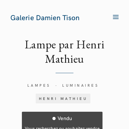
Galerie Damien Tison
T
O
G
G
L
E
Lampe par Henri
N
A
V
Mathieu
I
G
A
T
I
O
N
LAMPES
LUMINAIRES
-
HENRI MATHIEU
Vendu
Vous recherchez ou souhaitez vendre