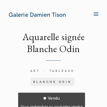
Galerie Damien Tison
T
O
G
G
L
E
Aquarelle signée
N
A
V
Blanche
Odin
I
G
A
T
I
O
N
ART
TABLEAUX
-
BLANCHE ODIN
Vendu
Vous recherchez ou souhaitez vendre